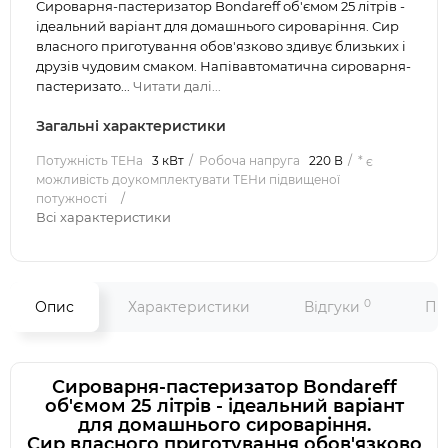
Сироварня-пастеризатор Bondareff об'ємом 25 літрів -
ідеальний варіант для домашнього сироваріння. Сир
власного приготування обов'язково здивує близьких і
друзів чудовим смаком. Напівавтоматична сироварня-
пастеризато...
Читати далі...
Загальні характеристики
Потужність ТЕНа
3 кВт
Робоча напруга
220 В
* є
можливість доукомплектувати ТЕНи підвищеної
потужності
Всі характеристики
0
Опис
Характеристики
Відгуки
Пит
Сироварня-пастеризатор Bondareff
об'ємом 25 літрів - ідеальний варіант
для домашнього сироваріння.
Сир власного приготування обов'язково