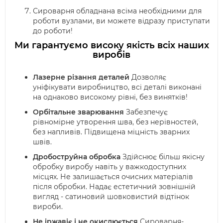
Сироварня обладнана всіма необхідними для
роботи вузлами, ви можете відразу приступати
до роботи!
Ми гарантуємо високу якість всіх наших
виробів
Лазерне різання деталей
Дозволяє
уніфікувати виробництво, всі деталі виконані
на однаково високому рівні, без винятків!
Орбітальне зварювання
Забезпечує
рівномірне утворення шва, без нерівностей,
без напливів. Підвищена міцність зварних
швів.
Дробоструйна обробка
Здійснює більш якісну
обробку виробу навіть у важкодоступних
місцях. Не залишається очисних матеріалів
після обробки. Надає естетичний зовнішній
вигляд - сатиновий шовковистий відтінок
вироби.
Не іржавіє і не окислюється
Сироварня-