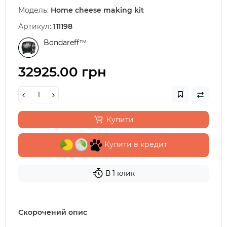
Модель:
Home cheese making kit
Артикул:
111198
Bondareff™
32925.00 грн
Купити
Купити в кредит
В 1 клик
Скорочений опис