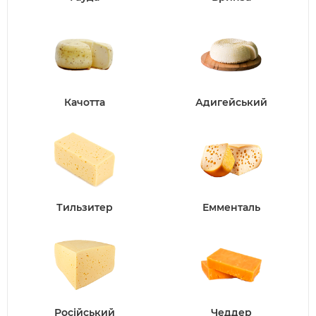
Качотта
Адигейський
Тильзитер
Емменталь
Російський
Чеддер