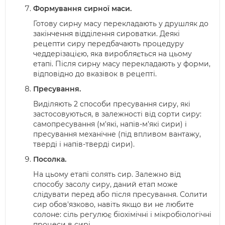
Формування сирної маси.
Готову сирну масу перекладають у друшляк до
закінчення відділення сироватки. Деякі
рецепти сиру передбачають процедуру
чеддерізацією, яка виробляється на цьому
етапі. Після сирну масу перекладають у форми,
відповідно до вказівок в рецепті.
Пресування.
Виділяють 2 способи пресування сиру, які
застосовуються, в залежності від сорти сиру:
самопресування (м'які, напів-м'які сири) і
пресування механічне (під впливом вантажу,
тверді і напів-тверді сири).
Посолка.
На цьому етапі солять сир. Залежно від
способу засолу сиру, даний етап може
слідувати перед або після пресування. Солити
сир обов'язково, навіть якщо ви не любите
солоне: сіль регулює біохімічні і мікробіологічні
процеси в сирі.