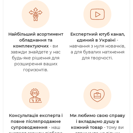
Найбільший асортимент
Експертний ютуб канал,
обладнання та
єдиний в Україні
-
комплектуючих
- ви
навчання з нуля новачків,
завжди знайдете у нас
а для бувалих натхнення
будь-яке рішення для
для творчості.
розширення ваших
горизонтів.
Консультація експерта і
Ми любимо свою справу
повне післяпродажне
і вкладаємо душу в
супроводження
- наш
кожний товар
- тому ви