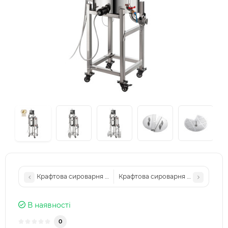
Крафтова сироварня Bondareff 25 літрів
Крафтова сироварня Bondareff 12
В наявності
0