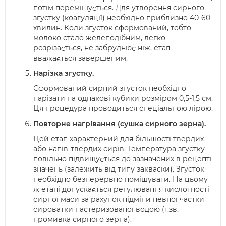
потім перемішується. Для утворення сирного
згустку (коагуляції) необхідно приблизно 40-60
хвилин. Коли згусток сформований, тобто
молоко стало желеподібним, легко
розрізається, не забруднює ніж, етап
вважається завершеним.
Нарізка згустку.
Сформований сирний згусток необхідно
нарізати на однакові кубики розміром 0,5-1,5 см.
Ця процедура проводиться спеціальною лірою.
Повторне нагрівання (сушка сирного зерна).
Цей етап характерний для більшості твердих
або напів-твердих сирів. Температура згустку
повільно підвищується до зазначених в рецепті
значень (залежить від типу закваски). Згусток
необхідно безперервно помішувати. На цьому
ж етапі допускається регулювання кислотності
сирної маси за рахунок підміни певної частки
сироватки пастеризованої водою (т.зв.
промивка сирного зерна).