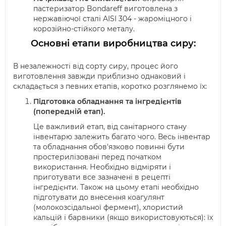
пастеризатор Bondareff виготовлена з
нержавіючої сталі AISI 304 - жароміцного і
корозійно-стійкого металу.
Основні етапи виробництва сиру:
В незалежності від сорту сиру, процес його
виготовлення завжди приблизно однаковий і
складається з певних етапів, коротко розглянемо їх:
Підготовка обладнання та інгредієнтів
(попередній етап).
Це важливий етап, від санітарного стану
інвентарю залежить багато чого. Весь інвентар
та обладнання обов'язково повинні бути
простерилізовані перед початком
використання. Необхідно відміряти і
приготувати все зазначені в рецепті
інгредієнти. Також на цьому етапі необхідно
підготувати до внесення коагулянт
(молокозсідальної фермент), хлористий
кальцій і барвники (якщо використовуються): їх