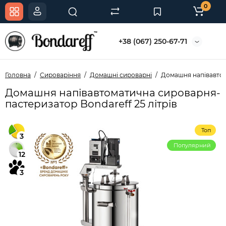
0
+38 (067) 250-67-71
Головна
Сироваріння
Домашні сироварні
Домашня напівавтом
Домашня напівавтоматична сироварня-
пастеризатор Bondareff 25 літрів
Топ
3
Популярний
12
3