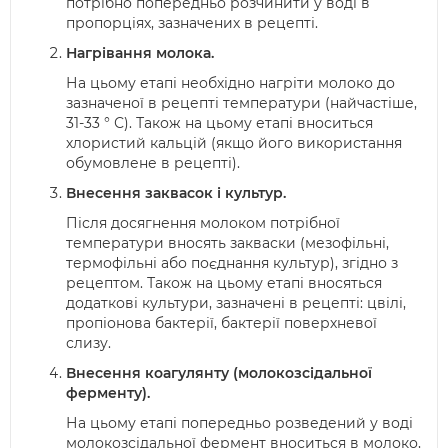
потрібно попередньо розчинити у воді в
пропорціях, зазначених в рецепті.
Нагрівання молока.
На цьому етапі необхідно нагріти молоко до
зазначеної в рецепті температури (найчастіше,
31-33 ° С). Також на цьому етапі вноситься
хлористий кальцій (якщо його використання
обумовлене в рецепті).
Внесення заквасок і культур.
Після досягнення молоком потрібної
температури вносять закваски (мезофільні,
термофільні або поєднання культур), згідно з
рецептом. Також на цьому етапі вносяться
додаткові культури, зазначені в рецепті: цвілі,
пропіонова бактерії, бактерії поверхневої
слизу.
Внесення коагулянту (молокозсідальної
ферменту).
На цьому етапі попередньо розведений у воді
молокозсідальної фермент вноситься в молоко,