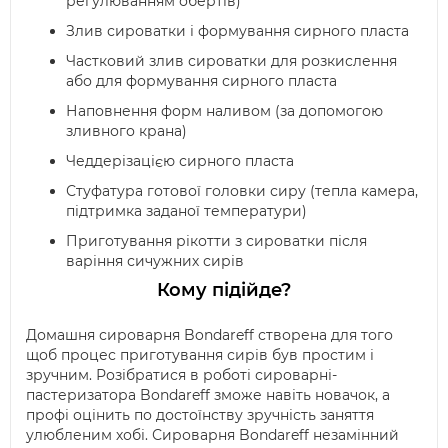
регулюванням обертів)
Злив сироватки і формування сирного пласта
Частковий злив сироватки для розкислення
або для формування сирного пласта
Наповнення форм наливом (за допомогою
зливного крана)
Чеддерізацією сирного пласта
Стуфатура готової головки сиру (тепла камера,
підтримка заданої температури)
Приготування рікотти з сироватки після
варіння сичужних сирів
Кому підійде?
Домашня сироварня Bondareff створена для того
щоб процес приготування сирів був простим і
зручним. Розібратися в роботі сироварні-
пастеризатора Bondareff зможе навіть новачок, а
профі оцінить по достоїнству зручність заняття
улюбленим хобі. Сироварня Bondareff незамінний