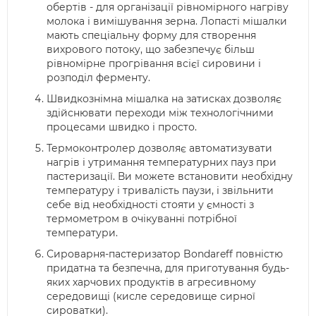
обертів - для організації рівномірного нагріву
молока і вимішування зерна. Лопасті мішалки
мають спеціальну форму для створення
вихрового потоку, що забезпечує більш
рівномірне прогрівання всієї сировини і
розподіл ферменту.
Швидкознімна мішалка на затисках дозволяє
здійснювати переходи між технологічними
процесами швидко і просто.
Термоконтролер дозволяє автоматизувати
нагрів і утримання температурних пауз при
пастеризації. Ви можете встановити необхідну
температуру і тривалість паузи, і звільнити
себе від необхідності стояти у ємності з
термометром в очікуванні потрібної
температури.
Сироварня-пастеризатор Bondareff повністю
придатна та безпечна, для приготування будь-
яких харчових продуктів в агресивному
середовищі (кисле середовище сирної
сироватки).